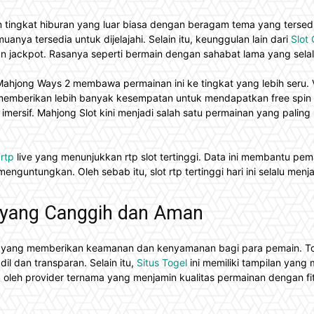
 tingkat hiburan yang luar biasa dengan beragam tema yang tersed
ya tersedia untuk dijelajahi. Selain itu, keunggulan lain dari
Slot
jackpot. Rasanya seperti bermain dengan sahabat lama yang selal
Mahjong Ways 2 membawa permainan ini ke tingkat yang lebih seru.
 memberikan lebih banyak kesempatan untuk mendapatkan free spi
imersif. Mahjong Slot kini menjadi salah satu permainan yang pali
i
rtp
live yang menunjukkan rtp slot tertinggi. Data ini membantu p
enguntungkan. Oleh sebab itu, slot rtp tertinggi hari ini selalu menj
n yang Canggih dan Aman
baru yang memberikan keamanan dan kenyamanan bagi para pemain. 
l dan transparan. Selain itu,
Situs Togel
ini memiliki tampilan yan
oleh provider ternama yang menjamin kualitas permainan dengan fit