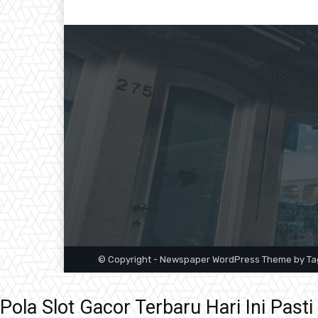
© Copyright - Newspaper WordPress Theme by Ta
Pola Slot Gacor Terbaru Hari Ini Past