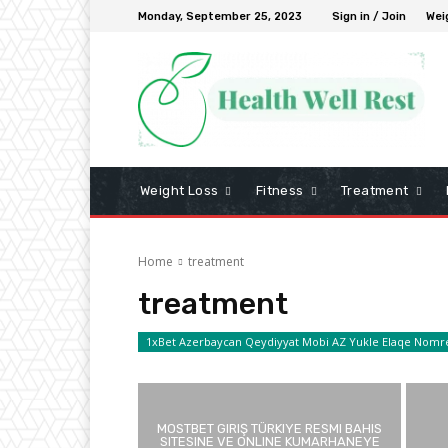
Monday, September 25, 2023
Sign in / Join
Wei
Weight Loss
Fitness
Treatment
Home
treatment
treatment
1xBet Azerbaycan Qeydiyyat Mobi AZ Yukle Elaqe Nomre
MOSTBET GIRIŞ TÜRKIYE RESMI BAHIS
SITESINE VE ONLINE KUMARHANEYE