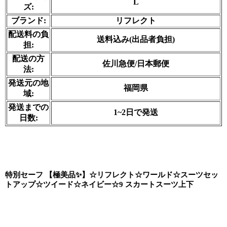
L
ズ:
ブランド:
リフレクト
配送料の負
送料込み(出品者負担)
担:
配送の方
佐川急便/日本郵便
法:
発送元の地
福岡県
域:
発送までの
1~2日で発送
日数:
特別セーフ 【極美品✨】☆リフレクト☆ワールド☆スーツセッ
トアップ☆ツイード☆ネイビー☆9 スカートスーツ上下