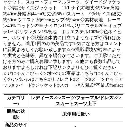
ャケット、スカートフォーマルスーツ、ツイードジャケッ
ト◇表記サイズジャケット　11(Lサイズ)着丈:約53cm肩幅:
約40cm身幅:約44cm袖丈:約58cmスカート　9(Mサイズ)総丈:
約60cmウエスト:約69cmヒップ:約94cm◇素材表地　レーヨ
ン40% コットン27% ナイロン11% ポリエステル20% キュプ
ラ1% ポリウレタン1%裏地　ポリエステル100%◇色ネイビ
ー、ホワイト◇状態全体的に目立つようなキズや汚れはあ
りません。着用1回のみの美品です✨気になる方はコメント
に質問よろしくお願い致します☆※撮影環境や端末によっ
て実物と色味等、異なる場合がございます。ご了承いただ
ける方のみご購入お願い致します。☆他にも多数出品して
おりますよろしければ下記リンクよりぜひご覧ください
☆↓#にゃんこびっくのすべての商品はこちら#にゃんこびっ
くのアパレルはこちら#リフレクト#スーツ#スーツセットア
ップ#ツイード#ジャケット#スカート#入園式#卒業式#reflect

カテゴリ
レディース>>>スーツ/フォーマル/ドレス>>>
ー:
スカートスーツ上下
商品の状
未使用に近い
態:
商品のサイ