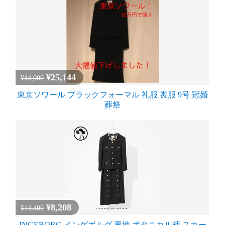
¥25,144
¥44,900
東京ソワール ブラックフォーマル 礼服 喪服 9号 冠婚
葬祭
¥8,208
¥14,400
INGEBORG インゲボルグ 裏地 ボタニカル柄 スカー