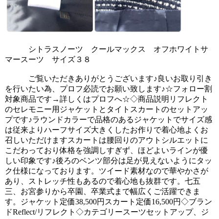
            シトラスノーツ　クールマックス　オフホワイトサ
マースーツ　サイズ３８
            ご覧いただきありがとうございます♪良いお取り引き
を行いたい為、プロフ必読でお願い致します♪☆フォロー割
対象商品です→詳しくはプロフへ☆◇商品説明リフレクト
のセレモニー用ジャケットとタイトスカートのセットアッ
プです♪ラウンドカラーで品格のあるジャケットでサイズ感
は従来よりハーフサイズ大きくしたお作りで着心地よくお
召しいただけますスカートは腰回りのアウトシルエットに
こだわっており体格を強調しすぎず、ほどよいラインが優
しい印象です♪後ろのベンツ部分は足が見えないようにタッ
ク仕様になっております。ツイード素材なので華やかさが
あり、ストレッチ性もあるので着心地も抜群です。七五
三、お宮参りから卒園、卒業式まで幅広くご活躍できま
す。ジャケット定価38,500円スカート定価16,500円◇ブラン
ドReflect/リフレクト◇カテゴリースーツセットアップ、ジ