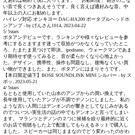
えあれば眺めて悦に入ってます。 「お勧め度」 飽きのこな
い音で長くつきあえそうです。良く言えば通好みな音。中
年以上の人にお勧めします。
ハイレゾ対応 オンキヨー DAC-HA200 ポータブルヘッドホ
ンアンプ
- by
げんさん1014
,
2023-04-22
5
/
5
stars
ポタアンデビューです。ランキングや様々なレビューを参
考にするとますます迷って収拾がつかなくなっていたとこ
ろ、たまたま見つけて即決。ipodnano、ウォークマンであま
り期待せず使ってみると、音が柔らかくなり心地よかっ
た。デザイン、携帯性、操作も問題なし。後悔なくいい買
い物ができました。また、ポタアンにはまりそうです。
【本日限定値下】BOSE SOUNDLINK MINI シルバー
- by
ス
ボッ
,
2023-05-21
4
/
5
stars
もともと使用していた山水のアンプからの買い換えです。
長年使用していたアンプが不調でデノンにしました。 私の
ような古い人間にはデンオンのが響きとしてなじみがある
のでついつい実生活の話の中でもデンオンと言ってしまい
ます。 マランツとデノンの２つに候補を絞り最終的に近く
のお店で視聴をした上で配達してもらえるネットで購入し
ました。 スピーカーは同じままなのでどう変わったのかわ