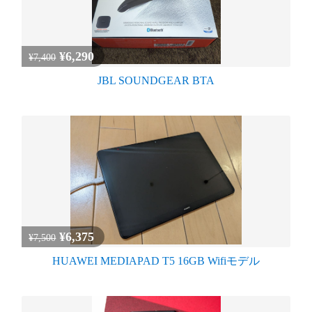
¥6,290
¥7,400
JBL SOUNDGEAR BTA
¥6,375
¥7,500
HUAWEI MEDIAPAD T5 16GB Wifiモデル