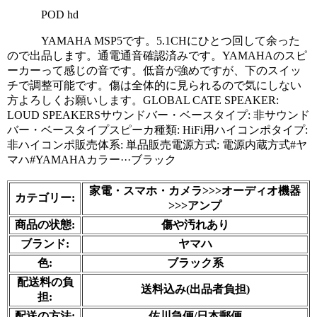
            POD hd
            YAMAHA MSP5です。5.1CHにひとつ回して余った
ので出品します。通電通音確認済みです。YAMAHAのスピ
ーカーって感じの音です。低音が強めですが、下のスイッ
チで調整可能です。傷は全体的に見られるので気にしない
方よろしくお願いします。GLOBAL CATE SPEAKER: 
LOUD SPEAKERSサウンドバー・ベースタイプ: 非サウンド
バー・ベースタイプスピーカ種類: HiFi用ハイコンポタイプ: 
非ハイコンポ販売体系: 単品販売電源方式: 電源内蔵方式#ヤ
マハ#YAMAHAカラー···ブラック

家電・スマホ・カメラ>>>オーディオ機器
カテゴリー:
>>>アンプ
商品の状態:
傷や汚れあり
ブランド:
ヤマハ
色
:
ブラック系
配送料の負
送料込み(出品者負担)
担:
配送の方法:
佐川急便/日本郵便