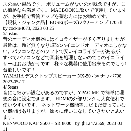
スの高い製品です。 ボリュームがないのが残念ですが、こ
の価格なら満足です。 MACBOOKに繋いで使用しています
が、お手軽で音質アップを望む方にはお勧めです。
【現状・ジャンク品】BOSE(ボーズ) パワーアンプ 1705Ⅱ
-
by
cockie4073
,
2023-03-25
5
/
5
stars
昔のオーディオ機器にはイコライザーが多く有りましたが
最近は、殆ど無くなり1部のハイエンドオーディオにしかな
い。パソコンなどのソフトで安いイコライザーがあるが、
すべてパソコンなどで音楽を処理しないのでこのイコライ
ザーはおお助かりです！様々な機器に使用出来るのでもう1
台欲しいです！
YAMAHA デスクトップスピーカー NX-50
- by
ナッパ708
,
2023-05-17
4
/
5
stars
音にも細かい設定があるのですが、YPAO MICで簡単に理
想の音に設定できます。 HDMIの外部リンクも大変便利で
使いやすいです。 ネットワーク機能等まだまだ使っていな
い機能はありますが、徐々に使いこなしていきたいと思い
ます。
KENWOOD KAF-S500 + SR-8000
- by
ま12472569
,
2023-03-
11