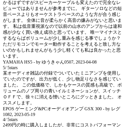
かるはずですがスピーカーケーブルも変えたので完全なレ
ビューではありませんが参考までに。 ギターソロなどの短
音ベースよりもオーケストラベースのような方が合う感じ
がします。 全体に音が柔らかく高音の嫌みがないと思いま
す。 私は低音重視派なので以前の山水のアンプからは違和
感が少なく買い換え成功と思っています。 唯一マイナスと
するならばボリュームが少し重みを感じる事でしょうか？
ただリモコンでモーター動作することを考えると致し方な
いのかもしれませんがもう少し軽くても私は良かったと思
います。
YAMAHA HS5
- by
ゆうきゃん0507
,
2023-04-08
5
/
5
stars
某オーディオ雑誌の付録でついていたミニアンプを使用し
ていたのですが、出力が低く、少し物足りなさを感じてい
ました。 この低価格で、しかもケースの質感も高級で、ボ
リュームのノブ周りの青いイルミネーションが、スイッチ
ＯＦＦで、徐々に消える憎いところにグッときました。 オ
ススメします。
EPOS ゲーミング&PCオーディオアンプ GSX 300
- by
レグ
1082
,
2023-05-19
4
/
5
stars
2499円の時に購入しましたが、非常にコストパフォーマン