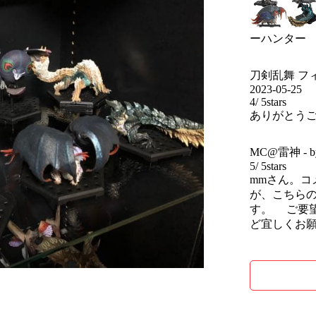
ーハンター ス
刀剣乱舞 フィギ
2023-05-25
4
/
5
stars
ありがとうご
MC@雷神
- 
5
/
5
stars
mmさん。コ
が、こちら
す。 ご要
ど宜しくお