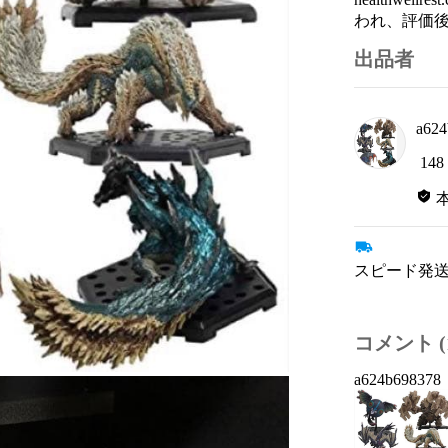
われ、評価
出品者
a624
148
スピード発送
コメント (1
a624b698378