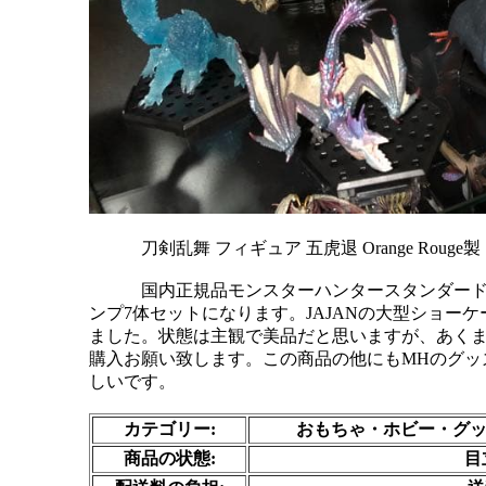
            刀剣乱舞 フィギュア 五虎退 Orange Rouge製
            国内正規品モンスターハンタースタンダードモデルplus vol.17のボーナスパーツ含むフルコ
ンプ7体セットになります。JAJANの大型ショー
ました。状態は主観で美品だと思いますが、あく
購入お願い致します。この商品の他にもMHのグッ
しいです。

カテゴリー:
おもちゃ・ホビー・グッ
商品の状態:
目