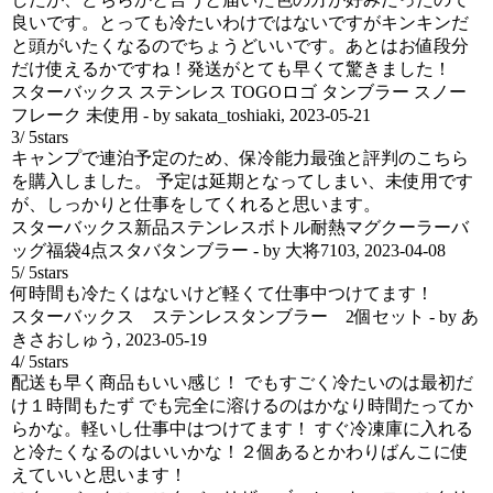
良いです。とっても冷たいわけではないですがキンキンだ
と頭がいたくなるのでちょうどいいです。あとはお値段分
だけ使えるかですね！発送がとても早くて驚きました！
スターバックス ステンレス TOGOロゴ タンブラー スノー
フレーク 未使用
- by
sakata_toshiaki
,
2023-05-21
3
/
5
stars
キャンプで連泊予定のため、保冷能力最強と評判のこちら
を購入しました。 予定は延期となってしまい、未使用です
が、しっかりと仕事をしてくれると思います。
スターバックス新品ステンレスボトル耐熱マグクーラーバ
ッグ福袋4点スタバタンブラー
- by
大将7103
,
2023-04-08
5
/
5
stars
何時間も冷たくはないけど軽くて仕事中つけてます！
スターバックス ステンレスタンブラー 2個セット
- by
あ
きさおしゅう
,
2023-05-19
4
/
5
stars
配送も早く商品もいい感じ！ でもすごく冷たいのは最初だ
け１時間もたず でも完全に溶けるのはかなり時間たってか
らかな。軽いし仕事中はつけてます！ すぐ冷凍庫に入れる
と冷たくなるのはいいかな！２個あるとかわりばんこに使
えていいと思います！