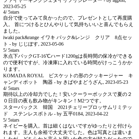
ファイヤーキングジェダイリフリジレーター
- by
agpon
,
2023-05-25
4
/
5
stars
自分で使ってみて良かったので、プレゼントとして再度購
入。 首につけるとひんやりして気持ちいいと喜んでもらえ
ました。
iwaki pack&range イワキ パック&レンジ クリア 8点セッ
ト
- by
じじぽす
,
2023-05-06
5
/
5
stars
氷点下パックGT-16℃ハード1200gは長時間の保冷ができる
ので便利ですが、冷凍庫に入れている時間がけっこうかか
ります。
KOMADA ROYAL ビスケットの形のクッキージャー キ
ャンディポット 陶器
- by
きばやまどうざん
,
2023-05-23
4
/
5
stars
期待以上の冷却力でした！安いクーラーボックスで夏の２
０日目の夜も飲み物がキンキン！M2つです。
スターバックス 韓国 2021チェリーブロッサムリミテッ
ド ステンレスボトル
- by
五平0184
,
2023-04-22
5
/
5
stars
ネイビーを購入。首は細くはないですがゆったりと付けら
れます。主人も余裕で大丈夫でした。色は写真とは違いま
したが、どちらかと言うと届いた色の方が好みだったので