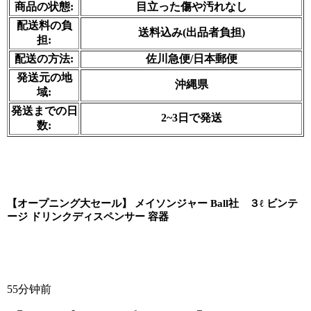
商品の状態:
目立った傷や汚れなし
配送料の負
送料込み(出品者負担)
担:
配送の方法:
佐川急便/日本郵便
発送元の地
沖縄県
域:
発送までの日
2~3日で発送
数:
【オープニング大セール】 メイソンジャー Ball社　３ℓ ビンテ
ージ ドリンクディスペンサー 容器
55分钟前