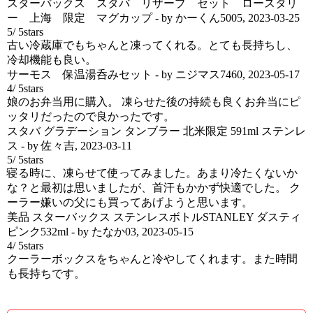
スターバックス スタバ リザーブ セット ロースタリ
ー 上海 限定 マグカップ
- by
かーくん5005
,
2023-03-25
5
/
5
stars
古い冷蔵庫でもちゃんと凍ってくれる。とても長持ちし、
冷却機能も良い。
サーモス 保温湯呑みセット
- by
ニジマス7460
,
2023-05-17
4
/
5
stars
娘のお弁当用に購入。 凍らせた後の持続も良くお弁当にピ
ッタリだったので良かったです。
スタバ グラデーション タンブラー 北米限定 591ml ステンレ
ス
- by
佐々吉
,
2023-03-11
5
/
5
stars
寝る時に、凍らせて使ってみました。あまり冷たくないか
な？と最初は思いましたが、首汗もかかず快適でした。 ク
ーラー嫌いの父にも買ってあげようと思います。
美品 スターバックス ステンレスボトルSTANLEY ダスティ
ピンク532ml
- by
たなか03
,
2023-05-15
4
/
5
stars
クーラーボックスをちゃんと冷やしてくれます。また時間
も長持ちです。