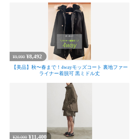
¥8,492
¥9,990
【美品】秋〜春まで！4wayモッズコート 裏地ファー
ライナー着脱可 黒ミドル丈
¥11,400
¥20,000