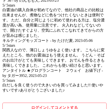
ト 36
- by
のんもも犬
,
2023-05-25
5
/
5
stars
白醤油の購入自体が初めてなので、他社の商品との比較は
出来ませんが、煮物などに色をつけたくないときは便利で
す。 ただ、自分と同じように初めて使われる方は、塩分濃
度が高い為、使用量に注意です。 火入れなどしてないの
で、開けたすぐより、空気にふれてこなれてきてからの方
が旨みは感じました。
キルティングモッズコート
- by
たけだ麦
,
2023-05-06
5
/
5
stars
関西人なので、薄口しょうゆをよく使います。 こちらに変
えたところ、他のお醤油はもう使えません。 うどん・そば
のお出汁がとても美味しくできます。 おでんを作るときも
美味しくできました。 これからも使い続けると思います。
アンタイトル ★グログランコート ２ウェイ お値下げ
-
by
タガー3952
,
2023-05-23
5
/
5
stars
白だしを良く使うので大きいのを買ってみました!! 使いや
すいです♪ありがとうございました♪
ログインしてコメントする