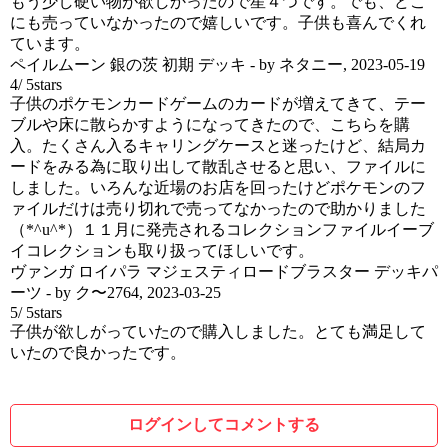
もう少し硬い物が欲しかったので星４つです。でも、どこ
にも売っていなかったので嬉しいです。子供も喜んでくれ
ています。
ペイルムーン 銀の茨 初期 デッキ
- by
ネタニー
,
2023-05-19
4
/
5
stars
子供のポケモンカードゲームのカードが増えてきて、テー
ブルや床に散らかすようになってきたので、こちらを購
入。たくさん入るキャリングケースと迷ったけど、結局カ
ードをみる為に取り出して散乱させると思い、ファイルに
しました。いろんな近場のお店を回ったけどポケモンのフ
ァイルだけは売り切れで売ってなかったので助かりました
（*^u^*）１１月に発売されるコレクションファイルイーブ
イコレクションも取り扱ってほしいです。
ヴァンガ ロイパラ マジェスティロードブラスター デッキパ
ーツ
- by
ク〜2764
,
2023-03-25
5
/
5
stars
子供が欲しがっていたので購入しました。とても満足して
いたので良かったです。
ログインしてコメントする