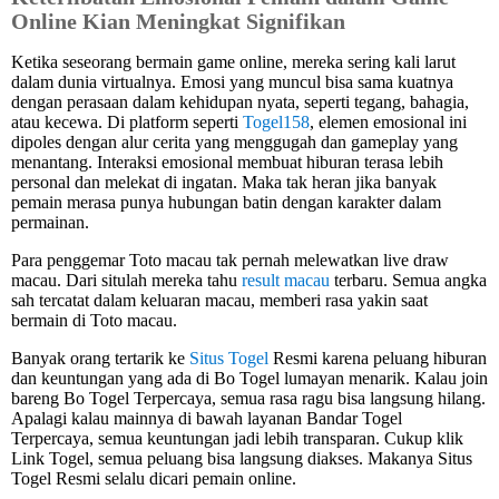
Online Kian Meningkat Signifikan
Ketika seseorang bermain game online, mereka sering kali larut
dalam dunia virtualnya. Emosi yang muncul bisa sama kuatnya
dengan perasaan dalam kehidupan nyata, seperti tegang, bahagia,
atau kecewa. Di platform seperti
Togel158
, elemen emosional ini
dipoles dengan alur cerita yang menggugah dan gameplay yang
menantang. Interaksi emosional membuat hiburan terasa lebih
personal dan melekat di ingatan. Maka tak heran jika banyak
pemain merasa punya hubungan batin dengan karakter dalam
permainan.
Para penggemar Toto macau tak pernah melewatkan live draw
macau. Dari situlah mereka tahu
result macau
terbaru. Semua angka
sah tercatat dalam keluaran macau, memberi rasa yakin saat
bermain di Toto macau.
Banyak orang tertarik ke
Situs Togel
Resmi karena peluang hiburan
dan keuntungan yang ada di Bo Togel lumayan menarik. Kalau join
bareng Bo Togel Terpercaya, semua rasa ragu bisa langsung hilang.
Apalagi kalau mainnya di bawah layanan Bandar Togel
Terpercaya, semua keuntungan jadi lebih transparan. Cukup klik
Link Togel, semua peluang bisa langsung diakses. Makanya Situs
Togel Resmi selalu dicari pemain online.