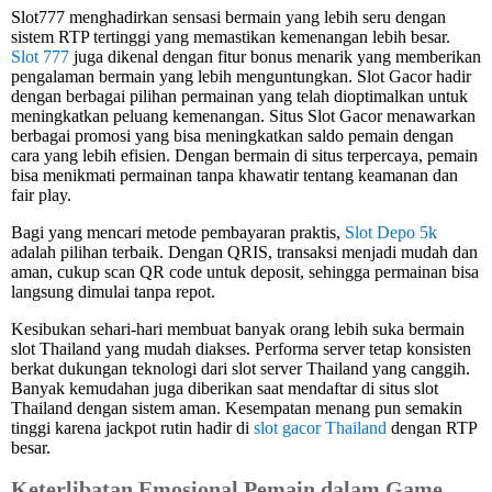
Slot777 menghadirkan sensasi bermain yang lebih seru dengan
sistem RTP tertinggi yang memastikan kemenangan lebih besar.
Slot 777
juga dikenal dengan fitur bonus menarik yang memberikan
pengalaman bermain yang lebih menguntungkan. Slot Gacor hadir
dengan berbagai pilihan permainan yang telah dioptimalkan untuk
meningkatkan peluang kemenangan. Situs Slot Gacor menawarkan
berbagai promosi yang bisa meningkatkan saldo pemain dengan
cara yang lebih efisien. Dengan bermain di situs terpercaya, pemain
bisa menikmati permainan tanpa khawatir tentang keamanan dan
fair play.
Bagi yang mencari metode pembayaran praktis,
Slot Depo 5k
adalah pilihan terbaik. Dengan QRIS, transaksi menjadi mudah dan
aman, cukup scan QR code untuk deposit, sehingga permainan bisa
langsung dimulai tanpa repot.
Kesibukan sehari-hari membuat banyak orang lebih suka bermain
slot Thailand yang mudah diakses. Performa server tetap konsisten
berkat dukungan teknologi dari slot server Thailand yang canggih.
Banyak kemudahan juga diberikan saat mendaftar di situs slot
Thailand dengan sistem aman. Kesempatan menang pun semakin
tinggi karena jackpot rutin hadir di
slot gacor Thailand
dengan RTP
besar.
Keterlibatan Emosional Pemain dalam Game