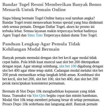
Bandar Togel Resmi Memberikan Banyak Bonus
Menarik Untuk Pemain Online
Siapa bilang bermain Togel Online hanya soal taruhan angka?
Bandar Togel resmi menawarkan bonus spesial yang bisa dinikmati
oleh semua pemain. Dengan Daftar Togel, akses ke promo ini
terbuka lebar. Semua layanan makin terpercaya berkat hadirnya
Agen Togel dan
Situs Toto
Terpercaya dalam dunia Toto Togel.
Panduan Lengkap Agar Pemula Tidak
Kehilangan Modal Bermain
Banyak pemain memulai dengan slot bet kecil agar modal tidak
cepat habis. Pola lebih kuat muncul saat slot bet 200 ditempatkan
dengan tepat. Agar strategi seimbang,
slot bet 100
digabung dengan
slot bet 400 agar ritme tetap stabil. Cadangan modal melalui slot bet
200 perak memastikan setiap langkah lebih aman. Kombinasi slot
bet kecil, slot bet 200, slot bet 100, slot bet 400, dan slot bet 200
perak menciptakan konsistensi permainan.
Bermain di Slot Depo 10k menghadirkan kepuasan yang tidak
biasa. Transaksi via
Slot Qris
begitu cepat dan minim hambatan.
Modal Slot 10k tetap memberi peluang besar di setiap permainan.
Proses Depo 10k sederhana dan langsung aktif. Banyak pemain