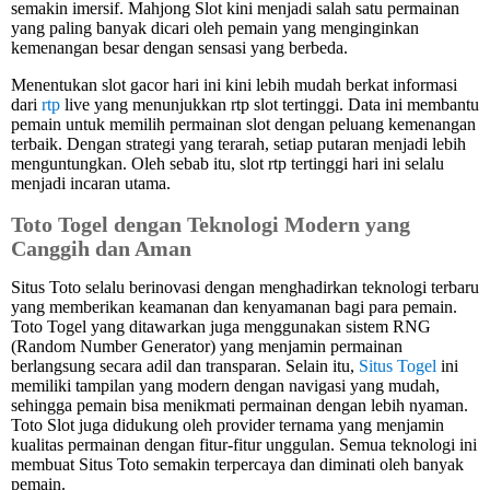
semakin imersif. Mahjong Slot kini menjadi salah satu permainan
yang paling banyak dicari oleh pemain yang menginginkan
kemenangan besar dengan sensasi yang berbeda.
Menentukan slot gacor hari ini kini lebih mudah berkat informasi
dari
rtp
live yang menunjukkan rtp slot tertinggi. Data ini membantu
pemain untuk memilih permainan slot dengan peluang kemenangan
terbaik. Dengan strategi yang terarah, setiap putaran menjadi lebih
menguntungkan. Oleh sebab itu, slot rtp tertinggi hari ini selalu
menjadi incaran utama.
Toto Togel dengan Teknologi Modern yang
Canggih dan Aman
Situs Toto selalu berinovasi dengan menghadirkan teknologi terbaru
yang memberikan keamanan dan kenyamanan bagi para pemain.
Toto Togel yang ditawarkan juga menggunakan sistem RNG
(Random Number Generator) yang menjamin permainan
berlangsung secara adil dan transparan. Selain itu,
Situs Togel
ini
memiliki tampilan yang modern dengan navigasi yang mudah,
sehingga pemain bisa menikmati permainan dengan lebih nyaman.
Toto Slot juga didukung oleh provider ternama yang menjamin
kualitas permainan dengan fitur-fitur unggulan. Semua teknologi ini
membuat Situs Toto semakin terpercaya dan diminati oleh banyak
pemain.