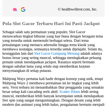
© healthwellrest.com, Inc.
Pola Slot Gacor Terbaru Hari Ini Pasti Jackpot
Sebagai salah satu permainan yang populer, Slot Gacor
menawarkan tingkat hiburan yang luar biasa dengan beragam tema
yang tersedia untuk memenuhi berbagai selera. Dari tema
petualangan yang memacu adrenalin hingga tema klasik yang
membawa nostalgia, semuanya tersedia untuk dijelajahi. Selain itu,
keunggulan lain dari
Slot Gacor Gampang Menang
adalah adanya
bonus besar yang sering muncul, sehingga meningkatkan peluang
pemain untuk mendapatkan jackpot. Rasanya seperti bermain
dengan sahabat lama yang selalu siap memberikan kejutan
menyenangkan di setiap putaran.
Mahjong Ways pertama kali hadir dengan konsep yang unik, tetapi
Mahjong Ways 2 membawa permainan ini ke tingkat yang lebih
seru. Versi terbaru ini menambahkan fitur pengganda yang semakin
besar setiap kali cascading reels aktif.
Scatter Hitam
lebih sering
muncul, memberikan lebih banyak kesempatan untuk mendapatkan
free spin yang sangat menguntungkan. Dengan desain yang lebih
modern dan animasi yang lebih halus, pengalaman bermain menjadi