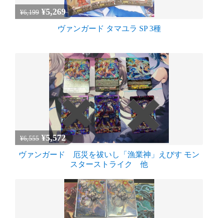
¥5,269
¥6,199
ヴァンガード タマユラ SP 3種
¥5,572
¥6,555
ヴァンガード 厄災を祓いし「漁業神」えびす モン
スターストライク 他