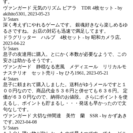
す。
ヴァンガード 元気のリズム ビアラ TDR 4枚セット
- by
akihito5301
,
2023-05-23
3
/
5
stars
深く考えずにやれるゲームです。 銀魂好きなら楽しめるゆ
るさですね。 お店の対応も迅速で満足してます。
ドラグリッター ハルブ 4枚セット
- by
昭和カメラ店
,
2023-04-22
5
/
5
stars
息子の友達用に購入。とにかく本数が必要なようで、この
安さは助かるそうです。
ヴァンガード 静穏なる恵風 メディエール リリカルモ
ナステリオ セット売り
- by
ひろ1961
,
2023-05-21
4
/
5
stars
息子に頼まれて購入しました。送料がゆうメールですと１
００円なので、商品代金５３６円と併せても６３６円。 定
価が６３０円なので、納得のお値段。 さらにポイントを使
えるし、ポイントも貯まるし・・・発送も早かったので文
句なしです。
ヴァンガード 大切な仲間達 美竹 蘭 SSR
- by
かずあき
です
,
2023-04-08
5
/
5
stars