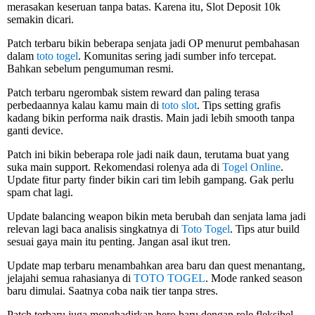
merasakan keseruan tanpa batas. Karena itu, Slot Deposit 10k
semakin dicari.
Patch terbaru bikin beberapa senjata jadi OP menurut pembahasan
dalam
toto togel
. Komunitas sering jadi sumber info tercepat.
Bahkan sebelum pengumuman resmi.
Patch terbaru ngerombak sistem reward dan paling terasa
perbedaannya kalau kamu main di
toto slot
. Tips setting grafis
kadang bikin performa naik drastis. Main jadi lebih smooth tanpa
ganti device.
Patch ini bikin beberapa role jadi naik daun, terutama buat yang
suka main support. Rekomendasi rolenya ada di
Togel Online
.
Update fitur party finder bikin cari tim lebih gampang. Gak perlu
spam chat lagi.
Update balancing weapon bikin meta berubah dan senjata lama jadi
relevan lagi baca analisis singkatnya di
Toto Togel
. Tips atur build
sesuai gaya main itu penting. Jangan asal ikut tren.
Update map terbaru menambahkan area baru dan quest menantang,
jelajahi semua rahasianya di
TOTO TOGEL
. Mode ranked season
baru dimulai. Saatnya coba naik tier tanpa stres.
Patch terbaru juga menghadirkan hero baru dengan role fleksibel