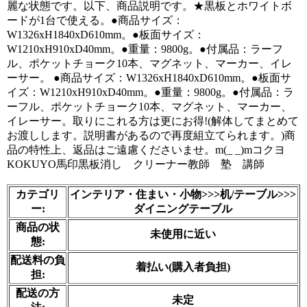
麗な状態です。以下、商品説明です。★黒板とホワイトボ
ードが1台で使える。●商品サイズ：
W1326xH1840xD610mm。●板面サイズ：
W1210xH910xD40mm。●重量：9800g。●付属品：ラーフ
ル、ポケットチョーク10本、マグネット、マーカー、イレ
ーサー。 ●商品サイズ：W1326xH1840xD610mm。●板面サ
イズ：W1210xH910xD40mm。●重量：9800g。●付属品：ラ
ーフル、ポケットチョーク10本、マグネット、マーカー、
イレーサー。取りにこれる方は更にお得!(解体してまとめて
お渡しします。説明書があるので再度組立てられます。)商
品の特性上、返品はご遠慮くださいませ。m(_ _)mコクヨ
KOKUYO馬印黒板消し　クリーナー教師　塾　講師

カテゴリ
インテリア・住まい・小物>>>机/テーブル>>>
ー:
ダイニングテーブル
商品の状
未使用に近い
態:
配送料の負
着払い(購入者負担)
担:
配送の方
未定