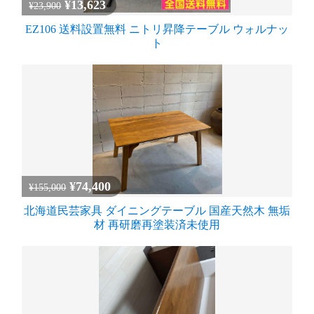
¥13,623
¥23,900
EZ106 送料設置無料 ニトリ昇降テーブル ウォルナッ
ト
¥74,400
¥155,000
北海道民芸家具 ダイニングテーブル 国産天然木 無垢
材 再研磨再塗装済未使用