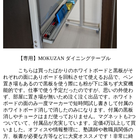
            【専用】MOKUZAN ダイニングテーブル
            こちらは買ったばかりのホワイトボードと黒板がそ
れぞれの面にありボードを回転させて使えるお品で、ペン
置き場もあるので黒板を使う際にも粉が下に落ちず大変機
能的です。仕事で使う予定だったのですが、思いの外使わ
ず、部屋に置き場が無いため泣く泣く出品です。ホワイト
ボードの面のみ一度マーカーで短時間試し書きして付属の
ホワイトボード消しで消したのみになります。付属の黒板
消しやチョークはまだ使っておりません。マグネットも2つ
ついていて、付属品が充実しています。定価4万以上して買
いました。オフィスや情報整理に、塾講師や教職員関係の
方、板書が必要な方等などに大変オススメです！非常に綺