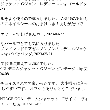
ニムジャケット Gジャン レディース
- by
ゴールドタ
-23
ルをよく使うので購入しました。 入金後の対応も
たのにネイルシールのおまけつき！ありがたいで
ャケット
- by
しげさん3911
,
2023-04-22
イなパールでとても気に入りました
ルノンノンマドモアゼルノンノンの…デニムジャケ
ン
- by
パパはパンダ
,
2023-05-21
いでお得に買えて大満足でした。
リーバイス デニムジャケット Gジャン ビンテージ
- by
丈
04-08
チョイスされてて良かったです。 大小様々に入っ
用しやすいです。 オマケもありがとうございまし
 VINTAGE GOA デニムジャケット Fサイズ ヴィ
y
くぅーだぁ
,
2023-05-19