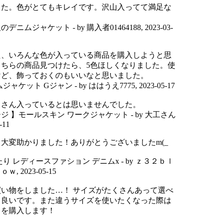
した。色がとてもキレイです。沢山入ってて満足な
人のデニムジャケット
- by
購入者01464188
,
2023-03-
た、いろんな色が入っている商品を購入しようと思
こちらの商品見つけたら、5色ほしくなりました。使
けど、飾っておくのもいいなと思いました。
デニムジャケット Gジャン
- by
ははうえ7775
,
2023-05-17
くさん入っているとは思いませんでした。
ジ 】モールスキン ワークジャケット
- by
大工さん
-11
大変助かりました！ありがとうございましたm(_
たり レディースファション デニムx
- by
ｚ３２ｂｌ
ｄｏｗ
,
2023-05-15
い物をしました…！ サイズがたくさんあって選べ
も良いです。また違うサイズを使いたくなった際は
らを購入します！