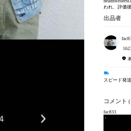
healthwe
われ、評価
出品者
fac8
162
スピード発送
コメント (1
fac833