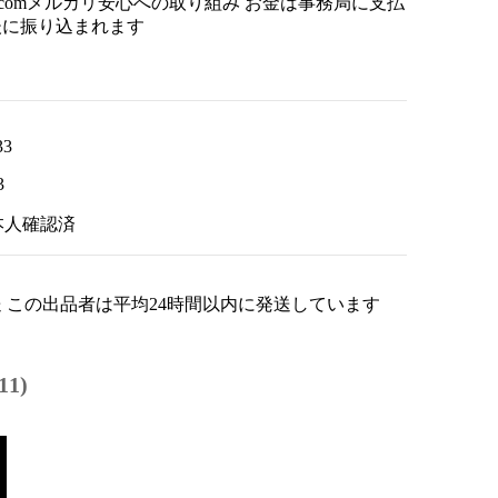
llrest.comメルカリ安心への取り組み お金は事務局に支払
後に振り込まれます
33
3
本人確認済
 この出品者は平均24時間以内に発送しています
1)