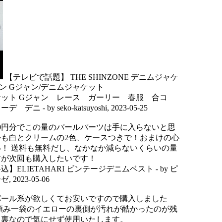
【テレビで話題】 THE SHINZONE デニムジャケ
ン Gジャン/デニムジャケット
ット Gジャン レース ガーリー 春服 合コ
コーデ デニ
- by
seko-katsuyoshi
,
2023-05-25
500円分でこの量のパールパーツは手に入らないと思
かも白とクリームの2色、ケースつきで！おまけの心
！ 送料も無料だし、なかなか減らないくらいの量
すが次回も購入したいです！
込】ELIETAHARI ビンテージデニムベスト
- by
ピ
ーゼ
,
2023-05-06
パール系が欲しくてお安いですので購入しました
頼み一袋のイエローの裏側が汚れが酷かったのが残
、裏なので気にせず使用いたします。