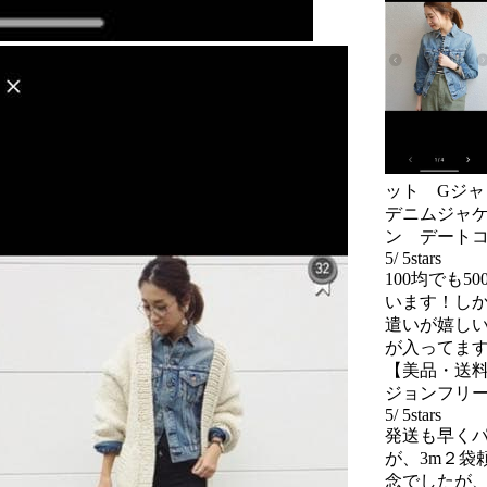
ット Gジャ
デニムジャケ
ン デート
5
/
5
stars
100均でも
います！し
遣いが嬉しい
が入ってま
【美品・送料
ジョンフリ
5
/
5
stars
発送も早く
が、3m２袋
念でしたが