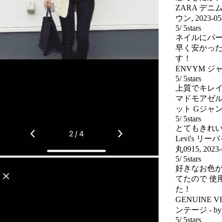
ZARA デ
ウン
,
2023-05
5
/
5
stars
ネイルにパー
早く安かっ
す！
ENVYM ジ
5
/
5
stars
上質でキレ
マドモアゼ
ット Gジャ
5
/
5
stars
とてもきれ
Levi's 
丸0915
,
2023-
5
/
5
stars
好きなお色が
てたので 使
た！
GENUINE
ンテージ
- b
5
/
5
stars