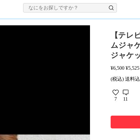
【テレビで
ムジャケ
ジャケ
¥
6,500
¥
5,525
(税込) 送料
7
11