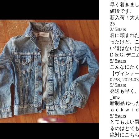
早く着きま
値段です。
新入荷！大
25
2
/
5
stars
名に頼まれ
ったけど、
い道はない
D & G. 
5
/
5
stars
こんなにた
【ヴィンテー
0238
,
2023-03
5
/
5
stars
発送も早く、
_)m♪
新制品 ゆっ
ａｃｋｗｉ
5
/
5
stars
とてもよい買
るのはとて
絶対にこち