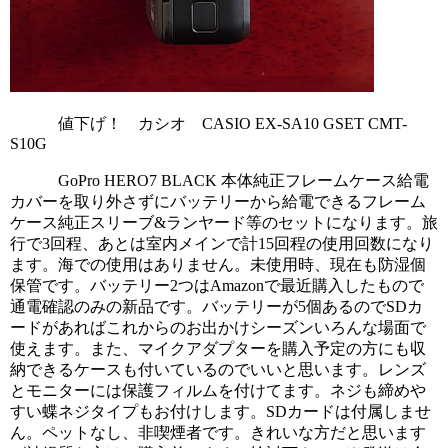
            値下げ！　カシオ　CASIO EX-SA10 GSET CMT-
S10G
            GoPro HERO7 BLACK 本体純正フレームケース給電
カバーを取り外さずにバッテリーから給電できるフレーム
ケース純正スリーブ&ランヤード等のセットになります。旅
行で3回程、あとは室内メインで計15回程の使用回数になり
ます。海での使用はありません。未使用時、現在も防湿個
保管です。バッテリー2つはAmazonで最近購入したもので
通電確認のみの新品です。バッテリーが5個あるのでSDカ
ードがあればこれからのお出かけシーズンいろんな場面で
使えます。また、マイクアダプターを購入予定の方にも収
納できるケースも付いているのでいいと思います。レンズ
とモニターには保護フィルムを付けてます。ネジも締めや
すい蝶ネジタイプもお付けします。SDカードは付属しませ
ん。ペットなし、非喫煙者です。きれいな方だと思います