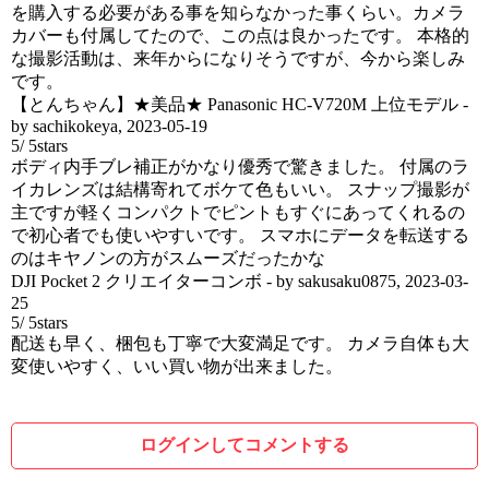
を購入する必要がある事を知らなかった事くらい。カメラ
カバーも付属してたので、この点は良かったです。 本格的
な撮影活動は、来年からになりそうですが、今から楽しみ
です。
【とんちゃん】★美品★ Panasonic HC-V720M 上位モデル
-
by
sachikokeya
,
2023-05-19
5
/
5
stars
ボディ内手ブレ補正がかなり優秀で驚きました。 付属のラ
イカレンズは結構寄れてボケて色もいい。 スナップ撮影が
主ですが軽くコンパクトでピントもすぐにあってくれるの
で初心者でも使いやすいです。 スマホにデータを転送する
のはキヤノンの方がスムーズだったかな
DJI Pocket 2 クリエイターコンボ
- by
sakusaku0875
,
2023-03-
25
5
/
5
stars
配送も早く、梱包も丁寧で大変満足です。 カメラ自体も大
変使いやすく、いい買い物が出来ました。
ログインしてコメントする