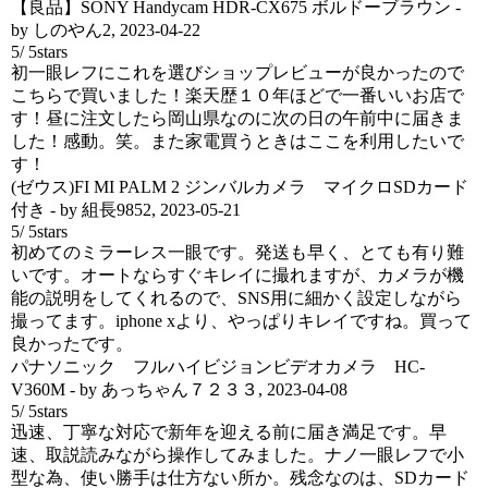
【良品】SONY Handycam HDR-CX675 ボルドーブラウン
-
by
しのやん2
,
2023-04-22
5
/
5
stars
初一眼レフにこれを選びショップレビューが良かったので
こちらで買いました！楽天歴１０年ほどで一番いいお店で
す！昼に注文したら岡山県なのに次の日の午前中に届きま
した！感動。笑。また家電買うときはここを利用したいで
す！
(ゼウス)FI MI PALM 2 ジンバルカメラ マイクロSDカード
付き
- by
組長9852
,
2023-05-21
5
/
5
stars
初めてのミラーレス一眼です。発送も早く、とても有り難
いです。オートならすぐキレイに撮れますが、カメラが機
能の説明をしてくれるので、SNS用に細かく設定しながら
撮ってます。iphone xより、やっぱりキレイですね。買って
良かったです。
パナソニック フルハイビジョンビデオカメラ HC-
V360M
- by
あっちゃん７２３３
,
2023-04-08
5
/
5
stars
迅速、丁寧な対応で新年を迎える前に届き満足です。早
速、取説読みながら操作してみました。ナノ一眼レフで小
型な為、使い勝手は仕方ない所か。残念なのは、SDカード