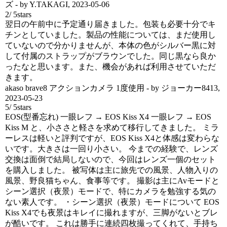
ズ
- by
Y.TAKAGI
,
2023-05-06
2
/
5
stars
翌日の午前中に予定通り届きました。包装も必要十分でキ
チンとしていました。製品の性能については、まだ使用し
ていないので分かりませんが、本体の色がシルバー黒に対
して付属のストラップがブラウンでした。同じ黒なら良か
ったなと思います。また、機会があれば利用させていただ
きます。
akaso brave8 アクションカメラ 1度使用
- by
ジョーカー8413
,
2023-05-23
5
/
5
stars
EOS(型番忘れ) 一眼レフ → EOS Kiss X4 一眼レフ → EOS
Kiss M と、小ささと軽さを求めて移行してきました。 ミラ
ーレスは軽いと評判ですが、EOS Kiss X4と体感は変わらな
いです。大きさは一回り小さい。 今までの経験で、レンズ
交換は面倒で結局しないので、今回はレンズ一個のセット
を購入しました。 被写体は主に旅先での風景、人物入りの
風景、野良猫ちゃん、食事等です。 撮影は主にAvモードと
シーン選択（夜景）モードで、特にカメラを勉強する気の
ない素人です。 ・シーン選択（夜景）モードについて EOS
Kiss X4でも夜景はキレイに撮れますが、三脚がないとブレ
が酷いです。 これは勝手に連続四枚撮ってくれて、手持ち