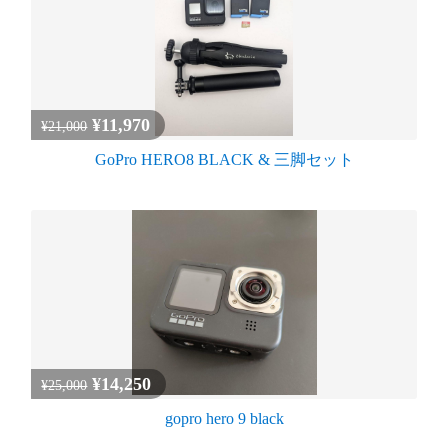
¥11,970
¥21,000
GoPro HERO8 BLACK & 三脚セット
¥14,250
¥25,000
gopro hero 9 black