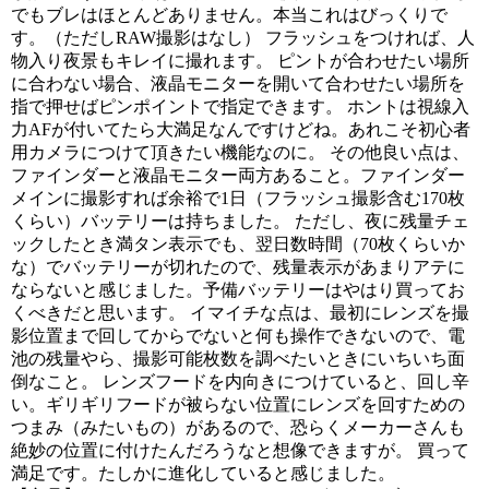
でもブレはほとんどありません。本当これはびっくりで
す。（ただしRAW撮影はなし） フラッシュをつければ、人
物入り夜景もキレイに撮れます。 ピントが合わせたい場所
に合わない場合、液晶モニターを開いて合わせたい場所を
指で押せばピンポイントで指定できます。 ホントは視線入
力AFが付いてたら大満足なんですけどね。あれこそ初心者
用カメラにつけて頂きたい機能なのに。 その他良い点は、
ファインダーと液晶モニター両方あること。ファインダー
メインに撮影すれば余裕で1日（フラッシュ撮影含む170枚
くらい）バッテリーは持ちました。 ただし、夜に残量チェ
ックしたとき満タン表示でも、翌日数時間（70枚くらいか
な）でバッテリーが切れたので、残量表示があまりアテに
ならないと感じました。予備バッテリーはやはり買ってお
くべきだと思います。 イマイチな点は、最初にレンズを撮
影位置まで回してからでないと何も操作できないので、電
池の残量やら、撮影可能枚数を調べたいときにいちいち面
倒なこと。 レンズフードを内向きにつけていると、回し辛
い。ギリギリフードが被らない位置にレンズを回すための
つまみ（みたいもの）があるので、恐らくメーカーさんも
絶妙の位置に付けたんだろうなと想像できますが。 買って
満足です。たしかに進化していると感じました。