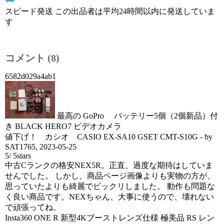
スピード発送 この出品者は平均24時間以内に発送していま
す
コメント (8)
6582d029a4ab1
最高の GoPro バッテリー5個（2個新品）付
き BLACK HERO7 ビデオカメラ
値下げ！ カシオ CASIO EX-SA10 GSET CMT-S10G
- by
SAT1765
,
2023-05-25
5
/
5
stars
中古Cランクの格安NEX5R。正直、過度な期待はしていま
せんでした。 しかし、商品ページ画像よりも実物の方が、
思っていたよりも綺麗でビックリしました。 動作も問題な
く良い商品です。NEXちゃん、大事に使うので、壊れない
で頑張ってね。
Insta360 ONE R 新型4Kブーストレンズ仕様 極美品 RS レン