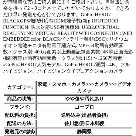
が神経質な方はご購入前によくご検討下さい。※発送は余
裕を持って2～3日とさせていただいておりますが、できる
だけ早い発送を心がけております。GoPro HERO7 
BLACKGPS機能対応有HDMI端子数(新): 1OUTDOOR 
FUNCTION: 防水対応USB有無種類: USB2.0VIRTUAL 
REALITY: NO VIRTUAL REALITYWIFI CONNECTIV.: WIFI 
EMBEDDEDcolor: BLACKバッテリー種類(DSC): リチウム
イオン電池モニタ有動画圧縮方式: MPEG4動画有効画素
数・クラス別: 400万画素以上動画記録画素数: 4K静止画撮影
機能有静止画有効画素数・クラス別: 1151〜1250万画素
#GoPro#HERO7人気モデル...GoPro HERO 7画質...4K、フル
ハイビジョン、ハイビジョンタイプ...アクションカメラ

家電・スマホ・カメラ>>>カメラ>>>ビデオ
カテゴリー:
カメラ
商品の状態:
やや傷や汚れあり
ブランド:
ゴープロ
配送料の負担:
送料込み(出品者負担)
配送の方法:
佐川急便/日本郵便
発送元の地域:
静岡県