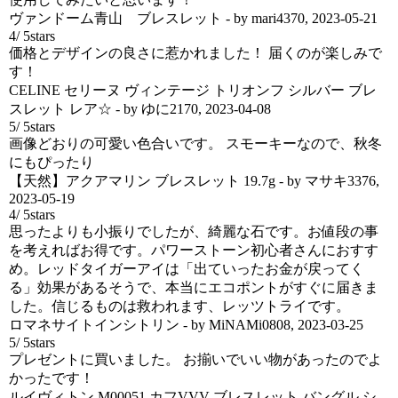
ヴァンドーム青山 ブレスレット
- by
mari4370
,
2023-05-21
4
/
5
stars
価格とデザインの良さに惹かれました！ 届くのが楽しみで
す！
CELINE セリーヌ ヴィンテージ トリオンフ シルバー ブレ
スレット レア☆
- by
ゆに2170
,
2023-04-08
5
/
5
stars
画像どおりの可愛い色合いです。 スモーキーなので、秋冬
にもぴったり
【天然】アクアマリン ブレスレット 19.7g
- by
マサキ3376
,
2023-05-19
4
/
5
stars
思ったよりも小振りでしたが、綺麗な石です。お値段の事
を考えればお得です。パワーストーン初心者さんにおすす
め。レッドタイガーアイは「出ていったお金が戻ってく
る」効果があるそうで、本当にエコポントがすぐに届きま
した。信じるものは救われます、レッツトライです。
ロマネサイトインシトリン
- by
MiNAMi0808
,
2023-03-25
5
/
5
stars
プレゼントに買いました。 お揃いでいい物があったのでよ
かったです！
ルイヴィトン M00051 カフVVV ブレスレット バングル シ