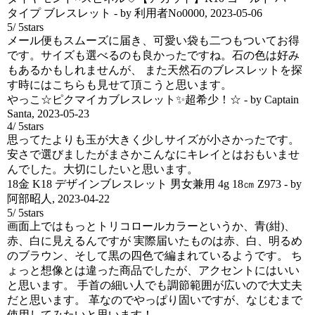
タイプ ブレスレット
- by
利用者No0000
,
2023-05-06
5
/
5
stars
メール便もスムーズに届き、可愛い袋も二つもついてお得
です。サイズも選べるのも良かったですね。石の色は好み
もあるかもしれませんが、 また天然石のブレスレットを探
す時にはこちらも見せて頂こうと思います。
やっこ☆ピクマイカブレスレット✨超希少！☆
- by
Captain
Santa
,
2023-05-23
4
/
5
stars
思ってたよりも玉が大きく少しサイズが小さかったです。
安さで選びましたがまさかこんなにキレイとはおもいませ
んでした。大切にしたいと思います。
18金 K18 デザインブレスレット 男女兼用 4g 18㎝ Z973
- by
阿部昭人
,
2023-04-22
5
/
5
stars
画面上ではもっとトリコロールカラーというか、青(紺)、
赤、白に見えるんですが 実際届いたものは赤、白、明るめ
のブラウン、そして黒の四色で編まれているようです。 ち
ょっと想像とは違った商品でしたが、アクセントにはいい
と思います。 手首の細い人でも調節範囲が広いので大丈夫
だと思います。 革なのでやっぱり固いですが、なじむまで
使用してみたいと思います！