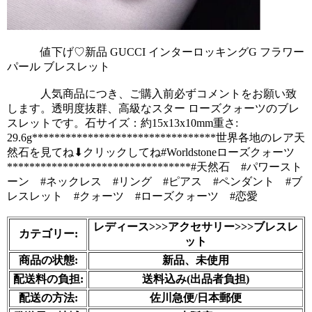
            値下げ♡新品 GUCCI インターロッキングG フラワー
パール ブレスレット
            人気商品につき、ご購入前必ずコメントをお願い致
します。透明度抜群、高級なスター ローズクォーツのブレ
スレットです。石サイズ：約15x13x10mm重さ: 
29.6g*********************************世界各地のレア天
然石を見てね⬇︎クリックしてね#Worldstoneローズクォーツ
*********************************#天然石　#パワースト
ーン　#ネックレス　#リング　#ピアス　#ペンダント　#ブ
レスレット　#クォーツ　#ローズクォーツ　#恋愛

レディース>>>アクセサリー>>>ブレスレ
カテゴリー:
ット
商品の状態:
新品、未使用
配送料の負担:
送料込み(出品者負担)
配送の方法:
佐川急便/日本郵便