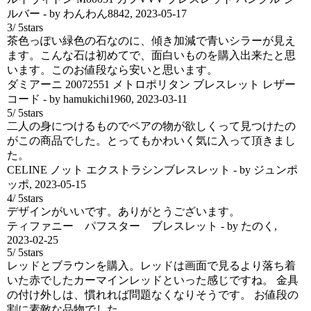
ルバー
- by
わんわん8842
,
2023-05-17
3
/
5
stars
茶色っぽい緑色の石なのに、傾き加減で青いシラーが見え
ます。こんな石は初めてで、面白いものを購入出来たと思
います。このお値段なら安いと思います。
ダミアーニ 20072551 メトロポリタン ブレスレット レザー
コード
- by
hamukichi1960
,
2023-03-11
5
/
5
stars
二人の身につけるものでペアの物が欲しくって見つけたの
がこの商品でした。とってもかわいく気に入って頂きまし
た。
CELINE ノット エクストラシンブレスレット
- by
ジュンポ
ッポ
,
2023-05-15
4
/
5
stars
デザインがいいです。ありがとうございます。
ティファニー パフスター ブレスレット
- by
たのく
,
2023-02-25
5
/
5
stars
レッドとブラウンを購入。レッドは画面で見るより落ち着
いた赤でしたカーマインレッドといった感じですね。 金具
の付け外しは、慣れれば問題なくなりそうです。 お値段の
割に素敵な品物でした。