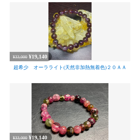
¥19,140
¥33,000
超希少 オーラライト(天然非加熱無着色)２０ＡＡ
¥19,140
¥33,000