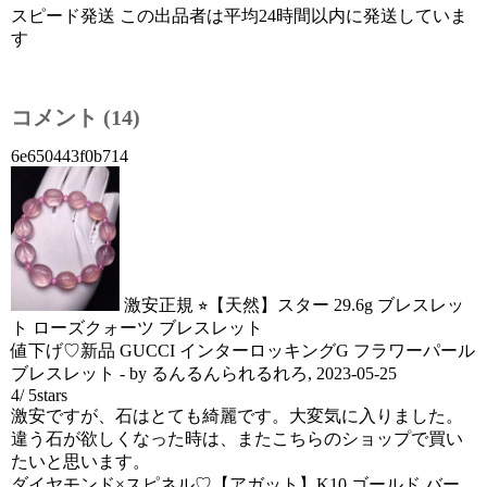
スピード発送 この出品者は平均24時間以内に発送していま
す
コメント (14)
6e650443f0b714
激安正規 ⭐︎【天然】スター 29.6g ブレスレッ
ト ローズクォーツ ブレスレット
値下げ♡新品 GUCCI インターロッキングG フラワーパール
ブレスレット
- by
るんるんられるれろ
,
2023-05-25
4
/
5
stars
激安ですが、石はとても綺麗です。大変気に入りました。
違う石が欲しくなった時は、またこちらのショップで買い
たいと思います。
ダイヤモンド×スピネル♡【アガット】K10 ゴールド バー